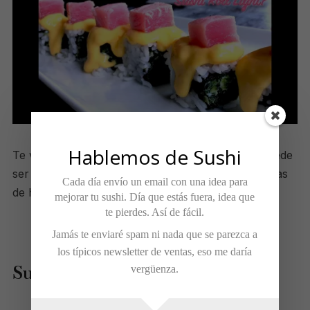
Hablemos de Sushi
Te voy a enseñar a preparar un Roll Light que puede
ser vegetariano y va estar relleno de acelga y claras
Cada día envío un email con una idea para
de huevo.
mejorar tu sushi. Día que estás fuera, idea que
te pierdes. Así de fácil.
Jamás te enviaré spam ni nada que se parezca a
los típicos newsletter de ventas, eso me daría
Sushi Roll sin Alga
vergüenza.