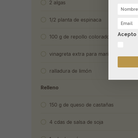
2 algas
1/2 planta de espinaca
Acepto l
100 g de repollo colorado
vinagreta extra para marinar el repoll
ralladura de limón
Relleno
150 g de queso de castañas
4 cdas de salsa de soja