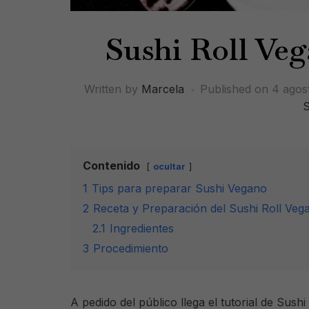
Sushi Roll Veg
Written by
Marcela
Published on
4 agos
S
Contenido
ocultar
1
Tips para preparar Sushi Vegano
2
Receta y Preparación del Sushi Roll Veg
2.1
Ingredientes
3
Procedimiento
A pedido del público llega el tutorial de Sus