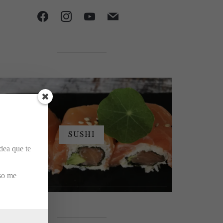
facebook
instagram
youtube
mail
SUSHI
dea que te
eso me