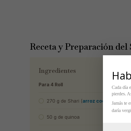
Receta y Preparación del
Ingredientes
Hab
Para 4 Roll
Cada día e
pierdes. As
270 g de Shari (
arroz cocido y cond
Jamás te e
daría verg
50 g de quinoa