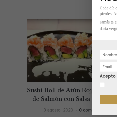
Cada día e
pierdes. As
Jamás te e
daría verg
Acepto l
Sushi Roll de Atún Rojo y Tart
de Salmón con Salsa de Coco
3 agosto, 2020
0 comments