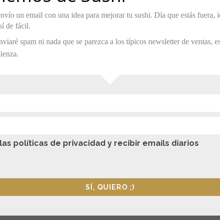
nvío un email con una idea para mejorar tu sushi. Día que estás fuera, i
í de fácil.
nviaré spam ni nada que se parezca a los típicos newsletter de ventas, 
üenza.
as políticas de privacidad y recibir emails diarios
ar
Sushi Roll con Arroz Yamaní
SÍ, QUIERO ;)
3 agosto, 2020
0 comments
Te recomiendo que pruebes este variedad si te
E