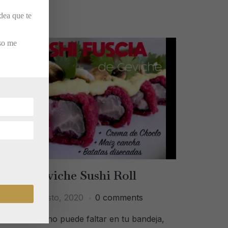
dea que te
eso me
Ceviche Sushi Roll
3 agosto, 2020
0 comments
sta variedad no puede faltar en tu bandeja,