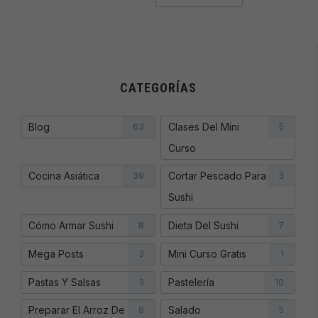
CATEGORÍAS
Blog
Clases Del Mini
63
5
Curso
Cocina Asiática
Cortar Pescado Para
39
3
Sushi
Cómo Armar Sushi
Dieta Del Sushi
8
7
Mega Posts
Mini Curso Gratis
3
1
Pastas Y Salsas
Pastelería
3
10
Preparar El Arroz De
Salado
8
5