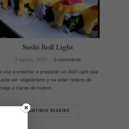
Sushi Roll Light
3 agosto, 2020
0 comments
e voy a enseñar a preparar un Roll Light que
uede ser vegetariano y va estar relleno de
celga y claras de huevo.
CONTINUE READING