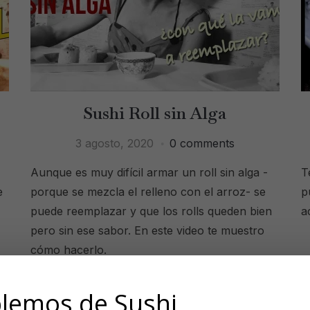
Sushi Roll sin Alga
3 agosto, 2020
0 comments
Aunque es muy difícil armar un roll sin alga -
T
e
porque se mezcla el relleno con el arroz- se
p
puede reemplazar y que los rolls queden bien
a
pero sin ese sabor. En este video te muestro
cómo hacerlo.
lemos de Sushi
CONTINUE READING